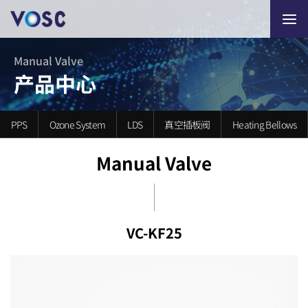
Manual Valve
产品中心
PPS
Ozone System
LDS
真空插板阀
Heating Bellows
Manual Valve
VC-KF25